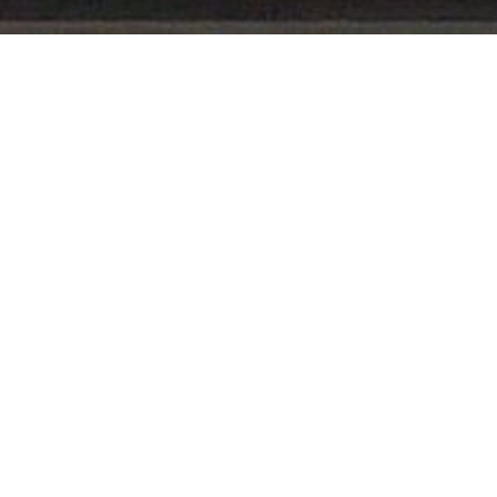
bewahren
an jahren
verstanden
vorhanden
(Paul Klee)