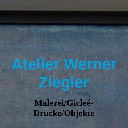
START
VITA
Atelier Werner
KURSE UND SEMINARE
Ziegler
BILDER
Malerei/Gicleé-
KONTAKT
Drucke/Objekte